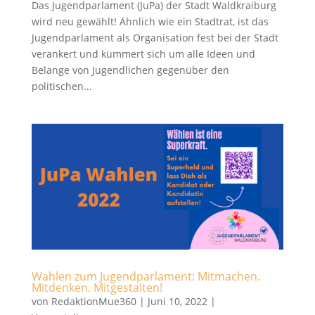
Das Jugendparlament (JuPa) der Stadt Waldkraiburg
wird neu gewählt! Ähnlich wie ein Stadtrat, ist das
Jugendparlament als Organisation fest bei der Stadt
verankert und kümmert sich um alle Ideen und
Belange von Jugendlichen gegenüber den
politischen...
Wahlen zum Jugendparlament: Mitmachen.
Mitdenken. Mitgestalten!
von
RedaktionMue360
|
Juni 10, 2022
|