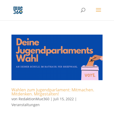
Wahlen zum Jugendparlament: Mitmachen.
Mitdenken. Mitgestalten!
von
RedaktionMue360
|
Juli 15, 2022
|
Veranstaltungen