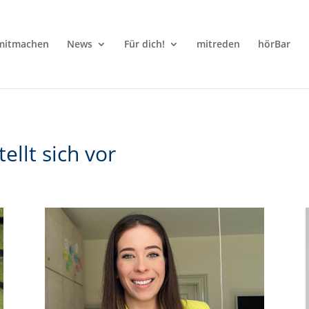
mitmachen
News
Für dich!
mitreden
hörBar
llt sich vor