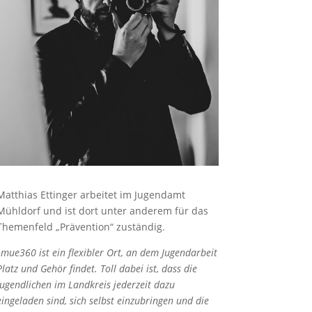
Matthias Ettinger arbeitet im Jugendamt
Mühldorf und ist dort unter anderem für das
Themenfeld „Prävention“ zuständig.
„mue360 ist ein flexibler Ort, an dem Jugendarbeit
Platz und Gehör findet. Toll dabei ist, dass die
Jugendlichen im Landkreis jederzeit dazu
eingeladen sind, sich selbst einzubringen und die