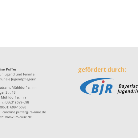
gefördert durch:
ine Puffer
ür Jugend und Familie
nale Jugendpflegerin
atsamt Mühldorf a. Inn
er Str. 18
 Mühldorf a. Inn
on: (08631) 699-698
(08631) 699-15698
l:
caroline.puffer@lra-mue.de
te:
www.lra-mue.de