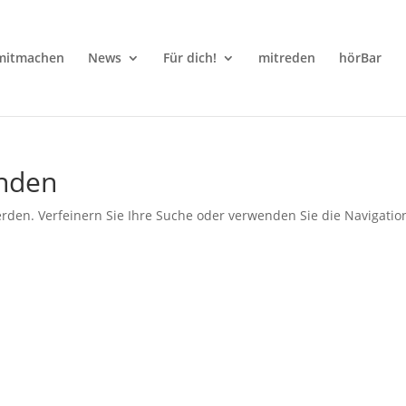
mitmachen
News
Für dich!
mitreden
hörBar
unden
rden. Verfeinern Sie Ihre Suche oder verwenden Sie die Navigatio