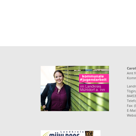
Carol
Amt f
Kommu
Landr
Töging
84453
Telef
Fax: 
E-Mai
Websi