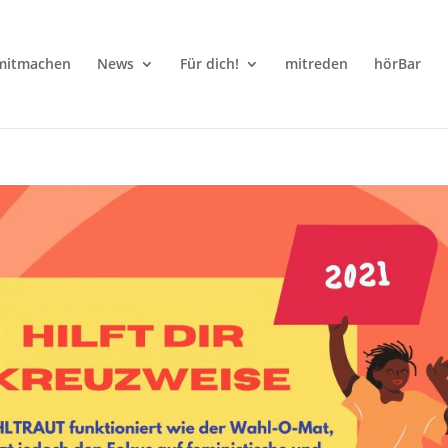
mitmachen
News
Für dich!
mitreden
hörBar