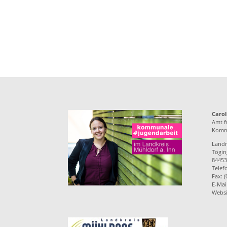
Carol
Amt f
Kommu
Landr
Töging
84453
Telef
Fax: 
E-Mai
Websi