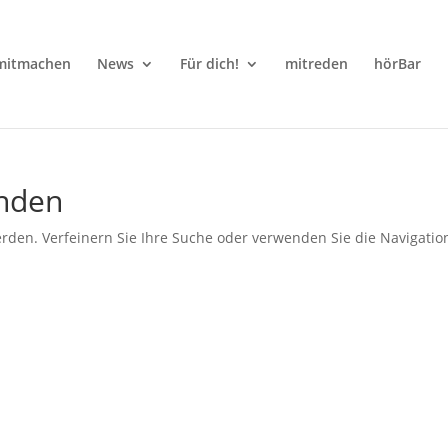
mitmachen
News
Für dich!
mitreden
hörBar
unden
rden. Verfeinern Sie Ihre Suche oder verwenden Sie die Navigatio