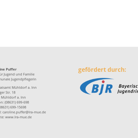
gefördert durch:
ine Puffer
ür Jugend und Familie
nale Jugendpflegerin
atsamt Mühldorf a. Inn
er Str. 18
 Mühldorf a. Inn
on: (08631) 699-698
(08631) 699-15698
l:
caroline.puffer@lra-mue.de
te:
www.lra-mue.de