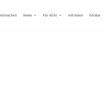
mitmachen
News
Für dich!
mitreden
hörBar