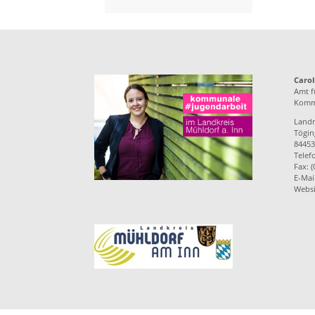
Carol
Amt f
Kommu
Landr
Töging
84453
Telef
Fax: 
E-Mai
Websi