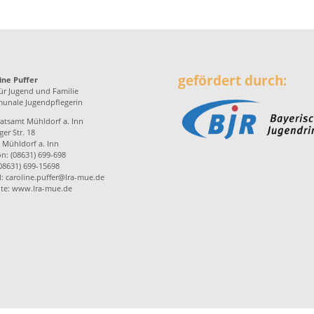
gefördert durch:
ine Puffer
ür Jugend und Familie
nale Jugendpflegerin
atsamt Mühldorf a. Inn
er Str. 18
 Mühldorf a. Inn
on: (08631) 699-698
(08631) 699-15698
l:
caroline.puffer@lra-mue.de
te:
www.lra-mue.de