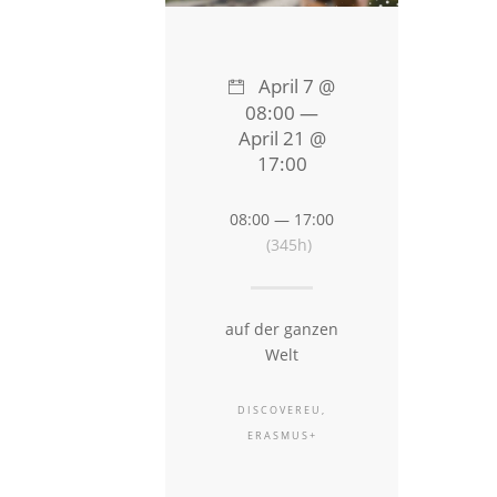
April 7 @
08:00 —
April 21 @
17:00
08:00 — 17:00
(345h)
auf der ganzen
Welt
DISCOVEREU,
ERASMUS+