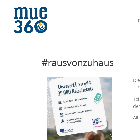
#rausvonzuhaus
Die
– 2
Tei
dem
All