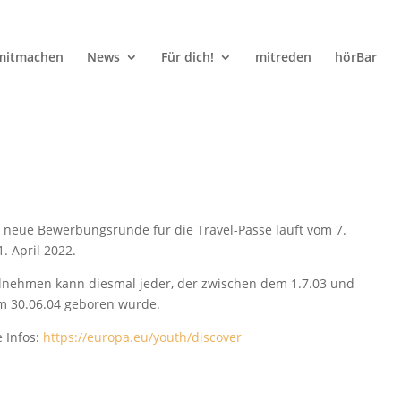
mitmachen
News
Für dich!
mitreden
hörBar
 neue Bewerbungsrunde für die Travel-Pässe läuft vom 7.
1. April 2022.
lnehmen kann diesmal jeder, der zwischen dem 1.7.03 und
 30.06.04 geboren wurde.
e Infos:
https://europa.eu/youth/discover