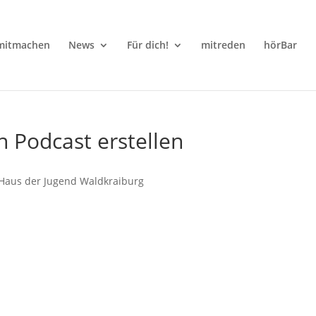
mitmachen
News
Für dich!
mitreden
hörBar
 Podcast erstellen
Haus der Jugend Waldkraiburg