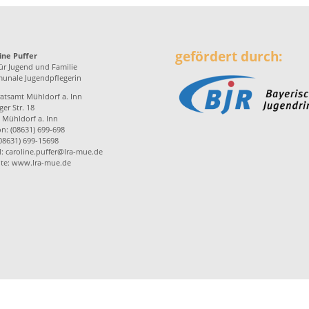
gefördert durch:
ine Puffer
ür Jugend und Familie
nale Jugendpflegerin
atsamt Mühldorf a. Inn
er Str. 18
 Mühldorf a. Inn
on: (08631) 699-698
(08631) 699-15698
l:
caroline.puffer@lra-mue.de
te:
www.lra-mue.de
enprogramme