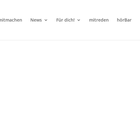
mitmachen
News
Für dich!
mitreden
hörBar