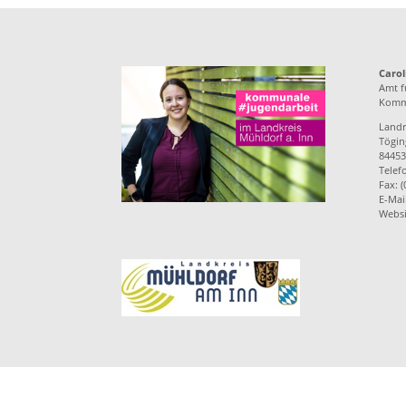
Carol
Amt f
Kommu
Landr
Töging
84453
Telef
Fax: 
E-Mai
Websi
Impressum
Datenschutzerklärung
Feri