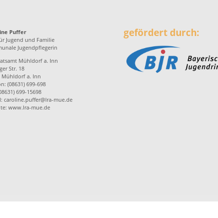
gefördert durch:
ine Puffer
ür Jugend und Familie
nale Jugendpflegerin
atsamt Mühldorf a. Inn
er Str. 18
 Mühldorf a. Inn
on: (08631) 699-698
(08631) 699-15698
l:
caroline.puffer@lra-mue.de
te:
www.lra-mue.de
enprogramme