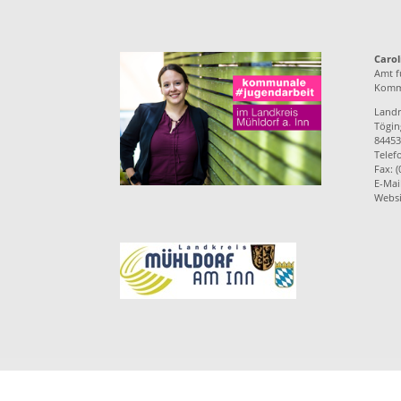
Carol
Amt f
Kommu
Landr
Töging
84453
Telef
Fax: 
E-Mai
Websi
Impressum
Datenschutzerklärung
Feri