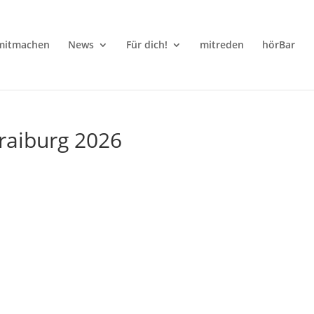
mitmachen
News
Für dich!
mitreden
hörBar
raiburg 2026