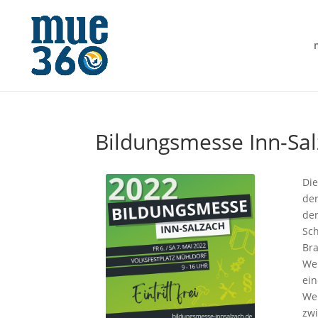
Bildungsmesse Inn-Sal
Die
der
der
Sch
Bra
Wei
ein
Wei
zw