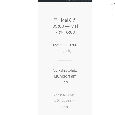
Bil
im 
bei
Mai 6 @
09:00 — Mai
7 @ 16:00
09:00 — 16:00
(31h)
Volksfestplatz
Mühldorf am
Inn
LANDRATSAMT
MÜHLDORF A.
INN