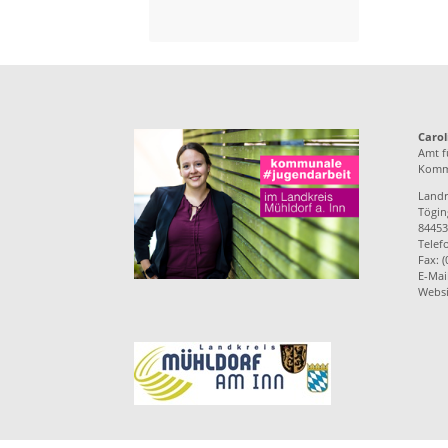
Carol
Amt f
Kommu
Landr
Töging
84453
Telef
Fax: 
E-Mai
Websi