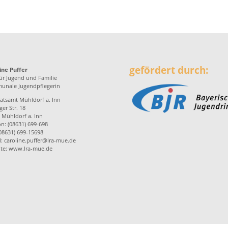
gefördert durch:
ine Puffer
ür Jugend und Familie
nale Jugendpflegerin
atsamt Mühldorf a. Inn
er Str. 18
 Mühldorf a. Inn
on: (08631) 699-698
(08631) 699-15698
l:
caroline.puffer@lra-mue.de
te:
www.lra-mue.de